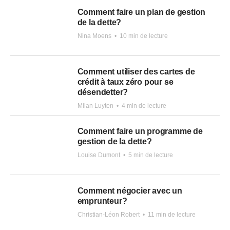
Comment faire un plan de gestion
de la dette?
Nina Moens
•
10 min de lecture
Comment utiliser des cartes de
crédit à taux zéro pour se
désendetter?
Milan Luyten
•
4 min de lecture
Comment faire un programme de
gestion de la dette?
Louise Dumont
•
5 min de lecture
Comment négocier avec un
emprunteur?
Christian-Léon Robert
•
11 min de lecture