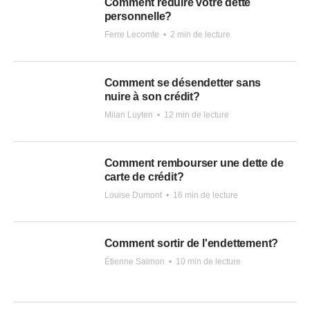
Comment réduire votre dette
personnelle?
Ferre Lecomte
•
2 min de lecture
Comment se désendetter sans
nuire à son crédit?
Milan Luyten
•
12 min de lecture
Comment rembourser une dette de
carte de crédit?
Louise Dumont
•
16 min de lecture
Comment sortir de l'endettement?
Étienne Salmon
•
10 min de lecture