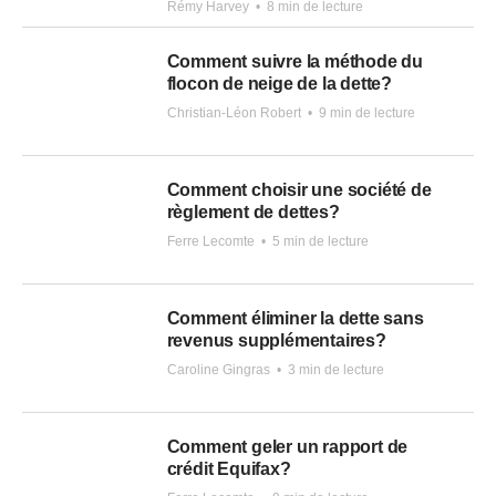
Rémy Harvey
•
8 min de lecture
Comment suivre la méthode du
flocon de neige de la dette?
Christian-Léon Robert
•
9 min de lecture
Comment choisir une société de
règlement de dettes?
Ferre Lecomte
•
5 min de lecture
Comment éliminer la dette sans
revenus supplémentaires?
Caroline Gingras
•
3 min de lecture
Comment geler un rapport de
crédit Equifax?