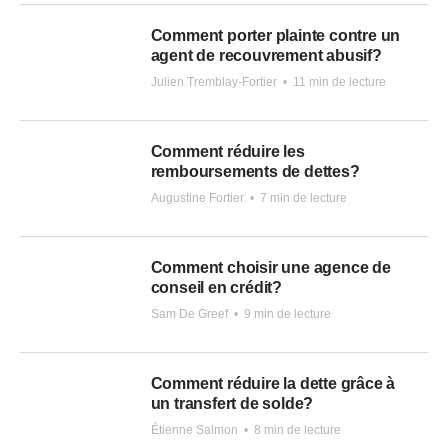
Comment porter plainte contre un
agent de recouvrement abusif?
Julien Tremblay-Fortier
•
11 min de lecture
Comment réduire les
remboursements de dettes?
Augustine Fortier
•
7 min de lecture
Comment choisir une agence de
conseil en crédit?
Sam De Greef
•
9 min de lecture
Comment réduire la dette grâce à
un transfert de solde?
Étienne Salmon
•
8 min de lecture