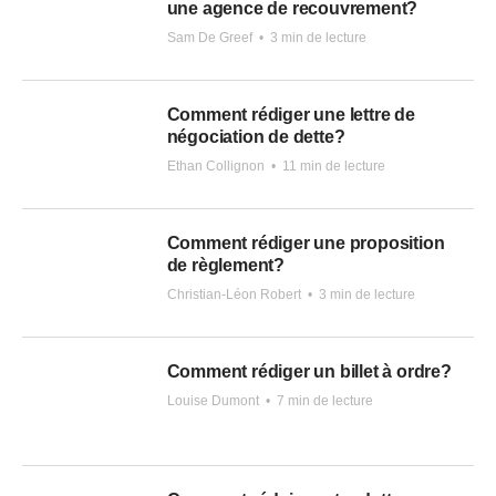
une agence de recouvrement?
Sam De Greef
•
3 min de lecture
Comment rédiger une lettre de
négociation de dette?
Ethan Collignon
•
11 min de lecture
Comment rédiger une proposition
de règlement?
Christian-Léon Robert
•
3 min de lecture
Comment rédiger un billet à ordre?
Louise Dumont
•
7 min de lecture