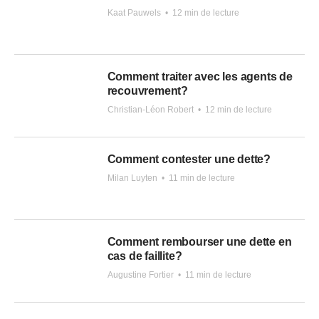
Kaat Pauwels
•
12 min de lecture
Comment traiter avec les agents de
recouvrement?
Christian-Léon Robert
•
12 min de lecture
Comment contester une dette?
Milan Luyten
•
11 min de lecture
Comment rembourser une dette en
cas de faillite?
Augustine Fortier
•
11 min de lecture