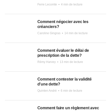
Ferre Lecomte
•
4 min de lecture
Comment négocier avec les
créanciers?
Caroline Gingras
•
14 min de lecture
Comment évaluer le délai de
prescription de la dette?
Rémy Harvey
•
13 min de lecture
Comment contester la validité
d'une dette?
Quinten André
•
6 min de lecture
Comment faire un règlement avec