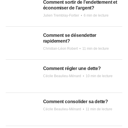
Comment sortir de l'endettement et
économiser de l'argent?
Julien Tremblay-Fortier
•
6 min de lecture
Comment se désendetter
rapidement?
Christian-Léon Robert
•
11 min de lecture
Comment régler une dette?
Cécile Beaulieu-Ménard
•
10 min de lecture
Comment consolider sa dette?
Cécile Beaulieu-Ménard
•
11 min de lecture