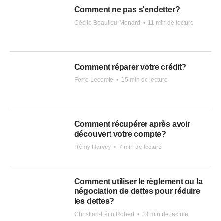
Comment ne pas s'endetter?
Cécile Beaulieu-Ménard
•
11 min de lecture
Comment réparer votre crédit?
Ferre Lecomte
•
15 min de lecture
Comment récupérer après avoir
découvert votre compte?
Rémy Harvey
•
7 min de lecture
Comment utiliser le règlement ou la
négociation de dettes pour réduire
les dettes?
Christian-Léon Robert
•
14 min de lecture