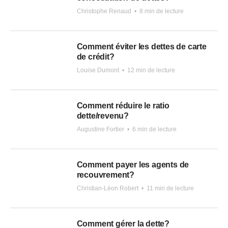
Christophe Renaud
•
8 min de lecture
Comment éviter les dettes de carte
de crédit?
Louise Dumont
•
12 min de lecture
Comment réduire le ratio
dette/revenu?
Augustine Fortier
•
6 min de lecture
Comment payer les agents de
recouvrement?
Christian-Léon Robert
•
11 min de lecture
Comment gérer la dette?