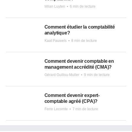
Milan Luyten
•
6 min de lecture
Comment étudier la comptabilité
analytique?
Kaat Pauwels
•
8 min de lecture
Comment devenir comptable en
management accrédité (CMA)?
Gérard Guillou-Muller
•
9 min de lecture
Comment devenir expert-
comptable agréé (CPA)?
Ferre Lecomte
•
7 min de lecture