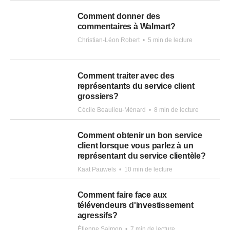
Comment donner des
commentaires à Walmart?
Christian-Léon Robert
•
5 min de lecture
Comment traiter avec des
représentants du service client
grossiers?
Cécile Beaulieu-Ménard
•
8 min de lecture
Comment obtenir un bon service
client lorsque vous parlez à un
représentant du service clientèle?
Kaat Pauwels
•
10 min de lecture
Comment faire face aux
télévendeurs d'investissement
agressifs?
Étienne Salmon
•
7 min de lecture