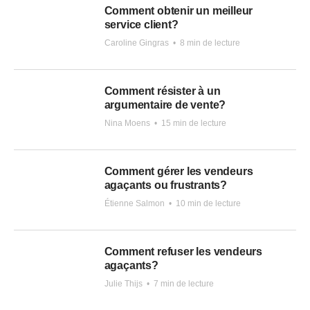
Comment obtenir un meilleur
service client?
Caroline Gingras
•
8 min de lecture
Comment résister à un
argumentaire de vente?
Nina Moens
•
15 min de lecture
Comment gérer les vendeurs
agaçants ou frustrants?
Étienne Salmon
•
10 min de lecture
Comment refuser les vendeurs
agaçants?
Julie Thijs
•
7 min de lecture