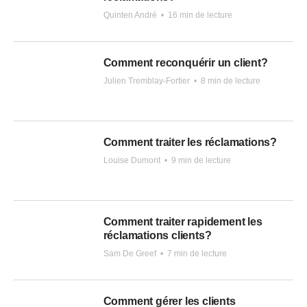
Quinten André
•
16 min de lecture
Comment reconquérir un client?
Julien Tremblay-Fortier
•
8 min de lecture
Comment traiter les réclamations?
Louise Dumont
•
9 min de lecture
Comment traiter rapidement les
réclamations clients?
Sam De Greef
•
7 min de lecture
Comment gérer les clients