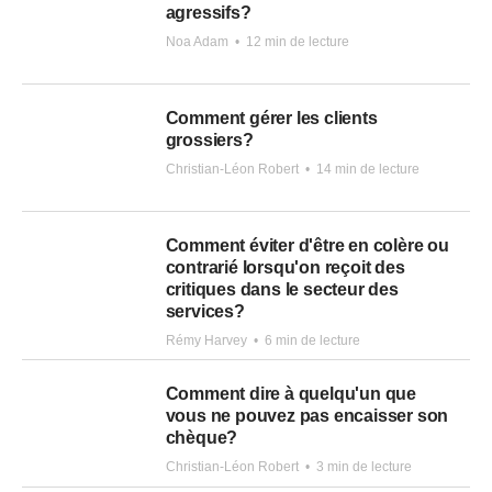
agressifs?
Noa Adam
•
12 min de lecture
Comment gérer les clients
grossiers?
Christian-Léon Robert
•
14 min de lecture
Comment éviter d'être en colère ou
contrarié lorsqu'on reçoit des
critiques dans le secteur des
services?
Rémy Harvey
•
6 min de lecture
Comment dire à quelqu'un que
vous ne pouvez pas encaisser son
chèque?
Christian-Léon Robert
•
3 min de lecture